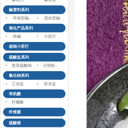
融雪剂系列
环保型融雪剂
混合型融雪剂
海化产品系列
纯碱
小苏打
超细小苏打
硫酸盐系列
焦亚硫酸钠
元明粉
氯化钠系列
工业盐
软水盐
有机酸
柠檬酸
纤维素
硫酸镁