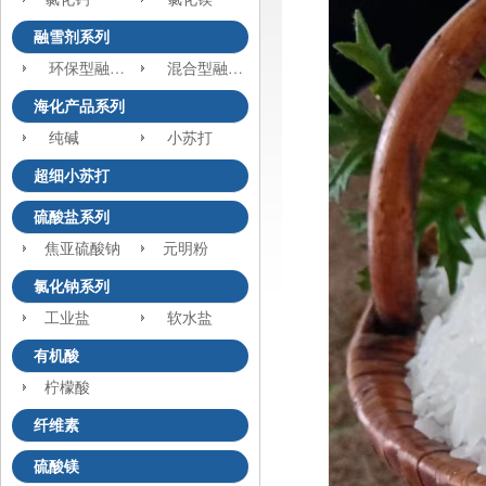
融雪剂系列
环保型融雪剂
混合型融雪剂
海化产品系列
纯碱
小苏打
超细小苏打
硫酸盐系列
焦亚硫酸钠
元明粉
氯化钠系列
工业盐
软水盐
有机酸
柠檬酸
纤维素
硫酸镁