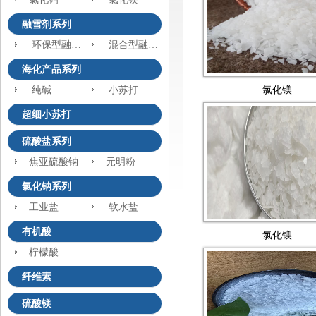
融雪剂系列
环保型融雪剂
混合型融雪剂
海化产品系列
纯碱
小苏打
氯化镁
超细小苏打
硫酸盐系列
焦亚硫酸钠
元明粉
氯化钠系列
工业盐
软水盐
有机酸
氯化镁
柠檬酸
纤维素
硫酸镁