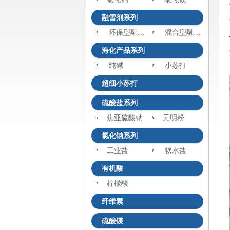
融雪剂系列
环保型融雪剂
混合型融雪剂
海化产品系列
纯碱
小苏打
超细小苏打
硫酸盐系列
焦亚硫酸钠
元明粉
氯化钠系列
工业盐
软水盐
有机酸
柠檬酸
纤维素
硫酸镁