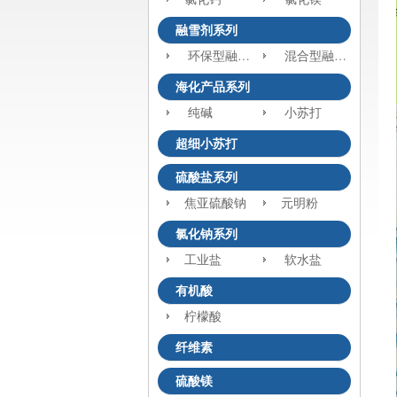
融雪剂系列
环保型融雪剂
混合型融雪剂
海化产品系列
纯碱
小苏打
超细小苏打
硫酸盐系列
焦亚硫酸钠
元明粉
氯化钠系列
工业盐
软水盐
有机酸
柠檬酸
纤维素
硫酸镁